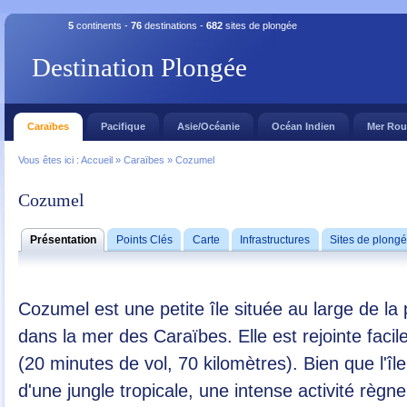
5
continents -
76
destinations -
682
sites de plongée
Destination Plongée
Caraïbes
Pacifique
Asie/Océanie
Océan Indien
Mer Ro
Vous êtes ici :
Accueil
»
Caraïbes
»
Cozumel
Cozumel
Présentation
Points Clés
Carte
Infrastructures
Sites de plong
Cozumel est une petite île située au large de l
dans la mer des Caraïbes. Elle est rejointe fac
(20 minutes de vol, 70 kilomètres). Bien que l'îl
d'une jungle tropicale, une intense activité règ