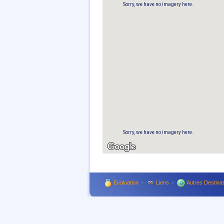
Sorry, we have no imagery here.
Sorry, we have no imagery here.
Evaluation
•
Liens
•
Autres Destinat