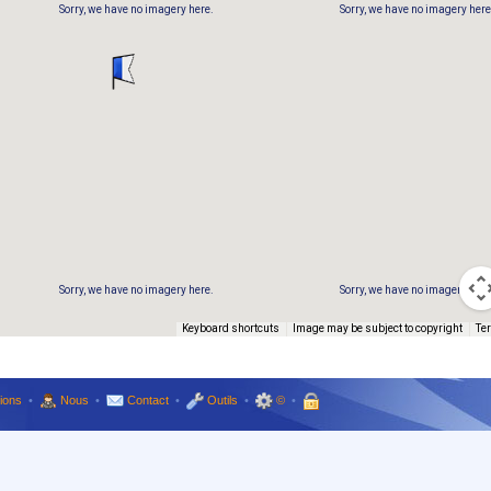
Sorry, we have no imagery here.
Sorry, we have no imagery here
Sorry, we have no imagery here.
Sorry, we have no imagery here
Keyboard shortcuts
Image may be subject to copyright
Te
ions
•
Nous
•
Contact
•
Outils
•
©
•