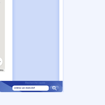
.
.
rms
Recherche rapide :