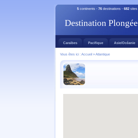
5
continents -
76
destinations -
682
sites
Destination Plongée
Caraïbes
Pacifique
Asie/Océanie
Vous êtes ici :
Accueil
»
Atlantique
Sorry, we have no imagery here.