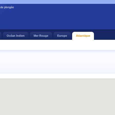
 de plongée
Océan Indien
Mer Rouge
Europe
Atlantique
Sorry, we have no imagery here.
Sorry, we have no imagery here