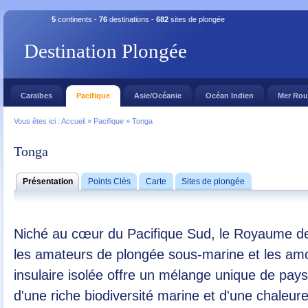
5
continents -
76
destinations -
682
sites de plongée
Destination Plongée
Caraïbes
Pacifique
Asie/Océanie
Océan Indien
Mer Ro
Vous êtes ici :
Accueil
»
Pacifique
»
Tonga
Tonga
Présentation
Points Clés
Carte
Sites de plongée
Niché au cœur du Pacifique Sud, le Royaume de
les amateurs de plongée sous-marine et les amo
insulaire isolée offre un mélange unique de pa
d'une riche biodiversité marine et d'une chaleur