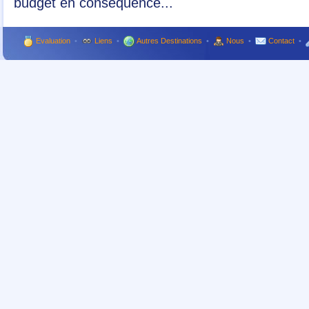
budget en conséquence...
Evaluation
•
Liens
•
Autres Destinations
•
Nous
•
Contact
•