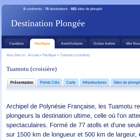
5
continents -
76
destinations -
682
sites de plongée
Destination Plongée
Caraïbes
Pacifique
Asie/Océanie
Océan Indien
Mer Ro
Vous êtes ici :
Accueil
»
Pacifique
»
Tuamotu (croisière)
Tuamotu (croisière)
Présentation
Points Clés
Carte
Infrastructures
Sites de plong
Archipel de Polynésie Française, les Tuamotu 
plongeurs la destination ultime, celle où l'on att
spectaculaires. Formé de 77 atolls et d'une seul
sur 1500 km de longueur et 500 km de largeur, et