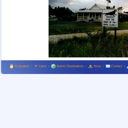
Evaluation
•
Liens
•
Autres Destinations
•
Nous
•
Contact
•