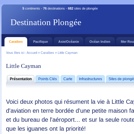
5
continents -
76
destinations -
682
sites de plongée
Destination Plongée
Caraïbes
Pacifique
Asie/Océanie
Océan Indien
Mer Ro
Vous êtes ici :
Accueil
»
Caraïbes
»
Little Cayman
Little Cayman
Présentation
Points Clés
Carte
Infrastructures
Sites de plong
Voici deux photos qui résument la vie à Little Ca
d'aviation en terre bordée d'une petite maison f
et du bureau de l'aéroport... et sur la seule rout
que les iguanes ont la priorité!